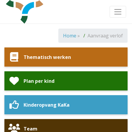
Toggle
Home
»
Aanvraag verlof
Thematisch werken
Plan per kind
Kinderopvang KaKa
Team