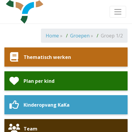
Toggle
Home
»
Groepen
»
Groep 1/2
Thematisch werken
Plan per kind
Kinderopvang KaKa
Team