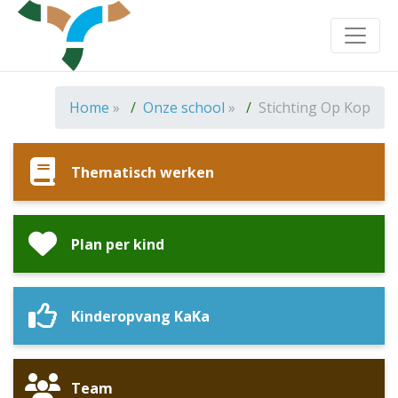
Toggle
Home
»
Onze school
»
Stichting Op Kop
Thematisch werken
Plan per kind
Kinderopvang KaKa
Team