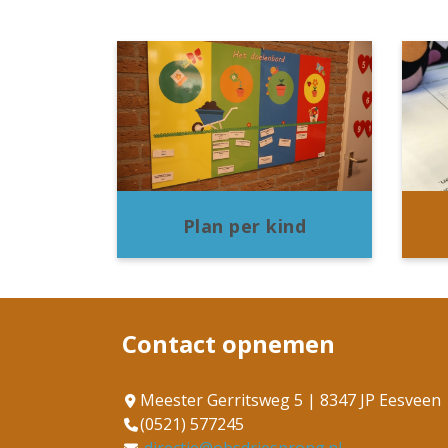
Plan per kind
Contact opnemen
Meester Gerritsweg 5 | 8347 JP Eesveen
(0521) 577245