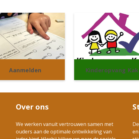
Aanmelden
Kinderopvang Kak
Over ons
S
We werken vanuit vertrouwen samen met
De
ouders aan de optimale ontwikkeling van
en