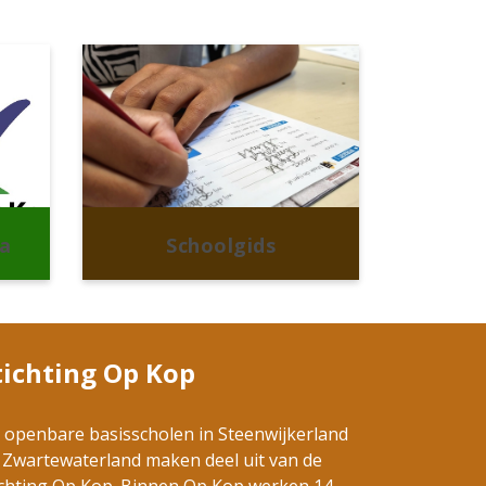
a
Schoolgids
tichting Op Kop
 openbare basisscholen in Steenwijkerland
 Zwartewaterland maken deel uit van de