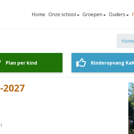
Home
Onze school
Groepen
Ouders
Hom
Plan per kind
Kinderopvang Ka
6-2027
i