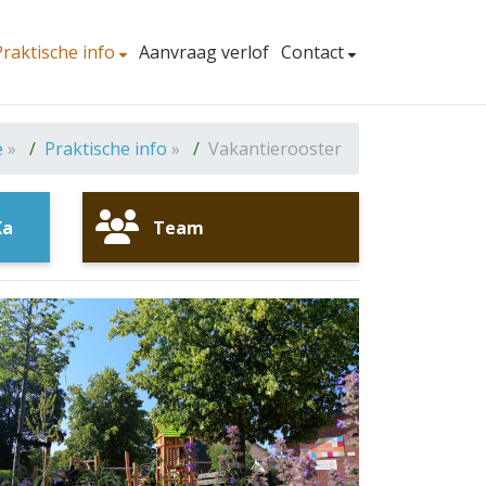
Praktische info
Aanvraag verlof
Contact
e
»
Praktische info
»
Vakantierooster
Ka
Team