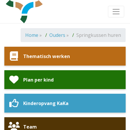
Toggle
Home
»
Ouders
»
Springkussen huren
Thematisch werken
Plan per kind
Kinderopvang KaKa
Team