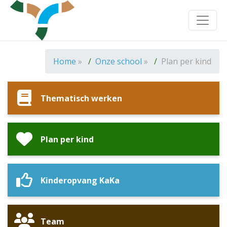
Toggle
Home
»
Onze school
»
Plan per kind
Thematisch werken
Plan per kind
Kinderopvang KaKa
Team