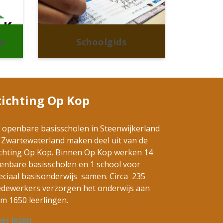
a
Schoolgids
tichting Op Kop
 openbare basisscholen in Steenwijkerland
 Zwartewaterland maken deel uit van de
ichting Op Kop. Binnen Op Kop werken 14
enbare basisscholen en 1 school voor
eciaal basisonderwijs samen. Circa 235
dewerkers verzorgen het onderwijs aan
im 1650 leerlingen.
er lezen