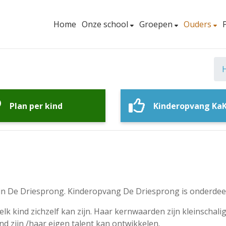
Home
Onze school
Groepen
Ouders
Plan per kind
Kinderopvang Ka
in De Driesprong. Kinderopvang De Driesprong is onderdee
lk kind zichzelf kan zijn. Haar kernwaarden zijn kleinschali
d zijn /haar eigen talent kan ontwikkelen.