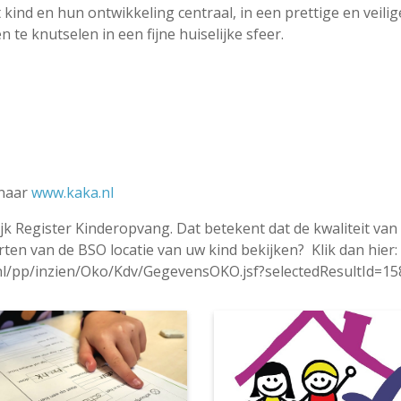
ind en hun ontwikkeling centraal, in een prettige en veilige
 te knutselen in een fijne huiselijke sfeer.
 naar
www.kaka.nl
elijk Register Kinderopvang. Dat betekent dat de kwaliteit v
ten van de BSO locatie van uw kind bekijken? Klik dan hier:
.nl/pp/inzien/Oko/Kdv/GegevensOKO.jsf?selectedResultId=1