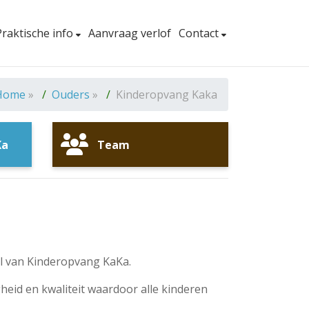
Praktische info
Aanvraag verlof
Contact
Home
»
Ouders
»
Kinderopvang Kaka
Ka
Team
l van Kinderopvang KaKa.
gheid en kwaliteit waardoor alle kinderen