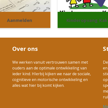
Aanmelden
Kinderopvang Kak
Over ons
S
We werken vanuit vertrouwen samen met
De
ouders aan de optimale ontwikkeling van
en
ieder kind. HIerbij kijken we naar de sociale,
st
cognitieve en motorische ontwikkeling en
op
alles wat hier bij komt kijken.
sp
me
ru
Me