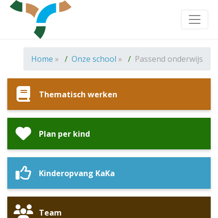
Toggle
Home
»
Onze school
»
Passend onderwijs
Thematisch werken
Plan per kind
Kinderopvang KaKa
Team