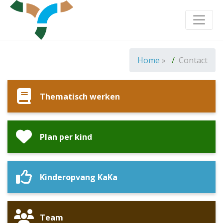
Toggle
Home
»
Contact
Thematisch werken
Plan per kind
Kinderopvang KaKa
Team