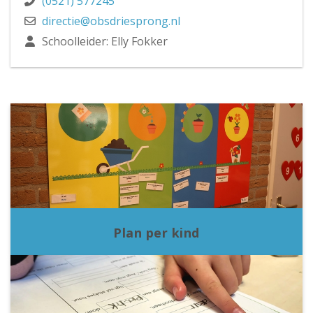
(0521) 577245
directie@obsdriesprong.nl
Schoolleider: Elly Fokker
Plan per kind