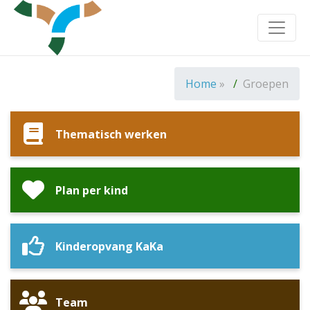
Toggle
Home
»
Groepen
Thematisch werken
Plan per kind
Kinderopvang KaKa
Team